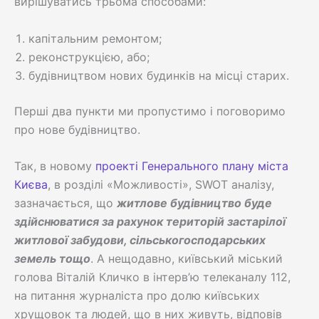
вирішуватись трьома способами:
капітальним ремонтом;
реконструкцією, або;
будівництвом нових будинків на місці старих.
Перші два пункти ми пропустимо і поговоримо
про нове будівництво.
Так, в новому
проекті Генерального плану міста
Києва
, в розділі «Можливості», SWOT аналізу,
зазначається, що
житлове будівництво буде
здійснюватися за рахунок територій застарілої
житлової забудови, сільськогосподарських
земель тощо
. А нещодавно, київський міський
голова Віталій Кличко в інтерв’ю телеканалу 112,
на питання журналіста про долю київських
хрущовок та людей, що в них живуть, відповів