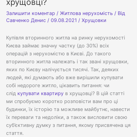
хрущовці?
Залишити коментар
/
Житлова нерухомість
/ Від
Савченко Денис
/
09.08.2021
/
Хрущовки
Купівля вторинного житла на ринку нерухомості
Києва займає значну частку (до 30%) всіх
операцій з нерухомістю в Києві. До такого
вторинного житла належать і так звані хрущовки,
яких по Києву налічується тисячі. Так, деяких
людей, які думають або вже вирішили купувати
собі недороге житло, цікавить питання: чи
слід
купувати квартиру
в хрущовці? В цій статті
ми спробуємо коротко розповісти вам про ці
будинки, їх історію та можливе майбутнє, навести
їх переваги та недоліки, а також висловити свою
суб’єктивну думку з питання, якому присвячена ця
стаття.