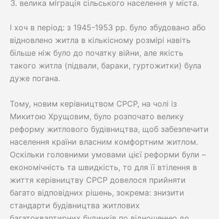
велика міграція сільського населення у міста.
І хоч в період: з 1945-1953 рр. було збудовано або
відновлено житла в кількісному розмірі навіть
більше ніж було до початку війни, але якість
такого житла (підвали, бараки, гуртожитки) була
дуже погана.
Тому, новим керівництвом СРСР, на чолі із
Микитою Хрущовим, було розпочато велику
реформу житлового будівництва, щоб забезпечити
населення країни власним комфортним житлом.
Оскільки головними умовами цієї реформи були –
економічність та швидкість, то для її втілення в
життя керівництву СРСР довелося прийняти
багато відповідних рішень, зокрема: знизити
стандарти будівництва житлових
багатоквартирних будинків по відношенню до