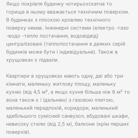
Якщо покрівля будинку чотирьохскатна то
горище в ньому вважається технічним поверхом.
В будинках з плоскою кровлею технічного
поверху немає. Інженерні системи (електро -газо
-водо -тепло постачання, водовідвід)
централізовані (теплопостачання в деяких серій
будинків може бути і індивідуальне). Також в
хрущовках є підвали.
Квартири в хрущовках мають одну, дві або три
кімнати, маленьку житлову площу, маленьку
кухню (від 4,5 м², а якщо кухня більша ніж 6 м² то
вона також є і їдальнею) з газовою плитою,
маленький передпокій, коридори, маленький
здебільшого сумісний санвузол, вбудовані шкафи,
невисоку стелю (від 2,5 м), балкони (крім перших
поверхів).