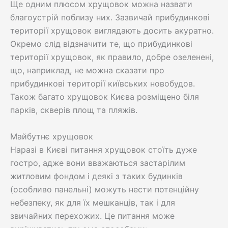
Ще одним плюсом хрущовок можна назвати
благоустрій поблизу них. Зазвичай прибудинкові
території хрущовок виглядають досить акуратно.
Окремо слід відзначити те, що прибудинкові
території хрущовок, як правило, добре озеленені,
що, наприклад, не можна сказати про
прибудинкові території київських новобудов.
Також багато хрущовок Києва розміщено біля
парків, скверів площ та пляжів.
Майбутнє хрущовок
Наразі в Києві питання хрущовок стоїть дуже
гостро, адже вони вважаються застарілим
житловим фондом і деякі з таких будинків
(особливо панельні) можуть нести потенційну
небезпеку, як для їх мешканців, так і для
звичайних перехожих. Це питання може