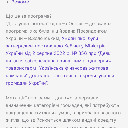
Резюме
Що це за програма?
“Доступна іпотека” (далі – єОселя) – державна
програма, яка була ініційована Президентом
України – В.Зеленським,
Умови якої були
затверджені постановою Кабінету Міністрів
України від 2 серпня 2022 р. № 856 про “Деякі
питання забезпечення приватним акціонерним
товариством “Українська фінансова житлова
компанія” доступного іпотечного кредитування
громадян України”
.
Мета цієї програми – допомога держави
визначеним категоріям громадян, які потребують
покращення житлових умов, в придбанні власного
житла, що здійснюється шляхом видачі кредиту
під заставу нерухомості та компенсації частини