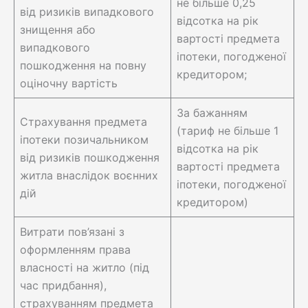
не більше 0,25
від ризиків випадкового
відсотка на рік
знищення або
вартості предмета
випадкового
іпотеки, погодженої
пошкодження на повну
кредитором;
оціночну вартість
За бажанням
Страхування предмета
(тариф не більше 1
іпотеки позичальником
відсотка на рік
від ризиків пошкодження
вартості предмета
житла внаслідок воєнних
іпотеки, погодженої
дій
кредитором)
Витрати пов’язані з
оформленням права
власності на житло (під
час придбання),
страхуванням предмета