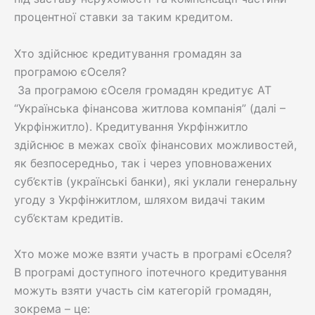
процентної ставки за таким кредитом.
Хто здійснює кредитування громадян за
програмою єОселя?
За програмою єОселя громадян кредитує АТ
“Українська фінансова житлова компанія” (далі –
Укрфінжитло). Кредитування Укрфінжитло
здійснює в межах своїх фінансових можливостей,
як безпосередньо, так і через уповноважених
суб’єктів (українські банки), які уклали генеральну
угоду з Укрфінжитлом, шляхом видачі таким
суб’єктам кредитів.
Хто може може взяти участь в програмі єОселя?
В програмі доступного іпотечного кредитування
можуть взяти участь сім категорій громадян,
зокрема – це: