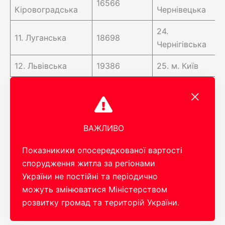
16566
Кіровоградська
Чернівецька
24.
11. Луганська
18698
Чернігівська
12. Львівська
19386
25. м. Київ
ВАЖЛИВО
Показникики опосередкованої вартості
спорудження житла за регіонами
України не постійні та періодично
можуть змінюватися Міністерством
розвитку громад та територій України.