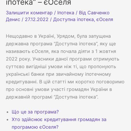
іпотека” – єОселя
Залишити коментар
/
Іпотека
/ Від
Савченко
Денис
/
27.12.2022
/
Доступна іпотека
,
єОселя
Нещодавно в Україні, Урядом, була запущена
державна програма “Доступна іпотека”, яку ще
називають єОселя, яка почала діяти з 1 жовтня
2022 року. Учасники даної програми отримують
суттєво вигідніші умови ніж ті, що пропонують
українські банки при звичайному іпотечному
кредитуванні. В цій статті ми коротко поговоримо
про основні умови участі громадян України в
державній програмі “Доступна іпотека”.
Що це за програма?
Хто здійснює кредитування громадян за
програмою єОселя?