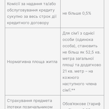
Комісії за надання та/або
обслуговування кредиту
не більше 0,5%
сукупно за весь строк дії
кредитного договору
Для сім’ї з однієї
особи (одинока
особа), становить
не більш як 52,5 кв.
метра загальної
Нормативна площа житла
площі та додатково
21 кв. метр – на
кожного
наступного члена
сім’ї.**
Страхування предмета
Обов’язкове (тариф
іпотеки позичальником