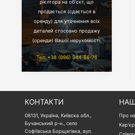
рієлтора на об'єкт, що
продається (сдається в
оренду) для уточнення всіх
деталей стосовно продажу
(оренди) Вашої нерухомості.
Тел: +38 (096) 344-86-76
КОНТАКТИ
НАШ
08131, Україна, Київска обл.,
Про н
Бучанський р-н., село
Кар'єр
Софіївська Борщагівка, вул.
Співп