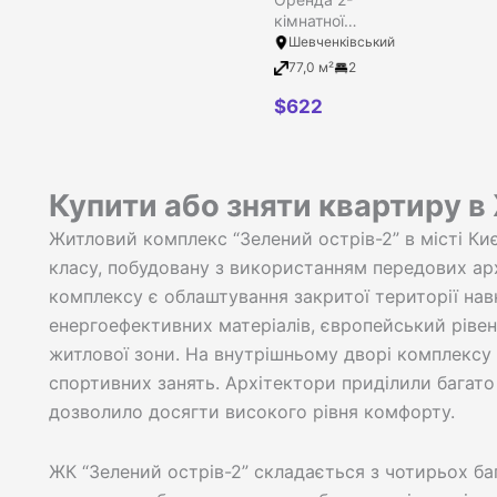
кімнатної
квартири
Шевченківський
Filter
комфорт класу
77,0 м²
2
в ЖК Зелений
острів-2, Київ,
$
622
Шевченківський
район,
Сікорського
вулиця, 4г
Купити або зняти квартиру в
Житловий комплекс “Зелений острів-2” в місті К
класу, побудовану з використанням передових арх
комплексу є облаштування закритої території на
енергоефективних матеріалів, європейський рівен
житлової зони. На внутрішньому дворі комплексу
спортивних занять. Архітектори приділили багато
дозволило досягти високого рівня комфорту.
ЖК “Зелений острів-2” складається з чотирьох ба