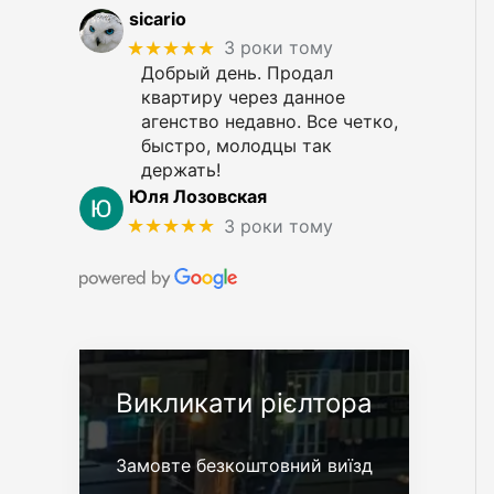
sicario
★★★★★
3 роки тому
Добрый день. Продал
квартиру через данное
агенство недавно. Все четко,
быстро, молодцы так
держать!
Юля Лозовская
★★★★★
3 роки тому
Викликати рієлтора
Замовте безкоштовний виїзд