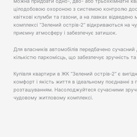
можна придбати одно-, дво- або трьохкімнатні кв
цілодобовою охороною з системою контролю дос
квіткові клумби та газони, а на лавках відведено 
комплексі “Зелений острів-2” відкриваються на ч
приємну атмосферу і забезпечує затишок.
Для власників автомобілів передбачено сучасний 
кількістю паркомісць, що забезпечує зручність та
Купівля квартири в ЖК “Зелений острів-2” є вигі
комфорт і якість життя в ідеальному поєднанні 
розташуванням. Насолоджуйтеся сучасними зруч
чудовому житловому комплексі.