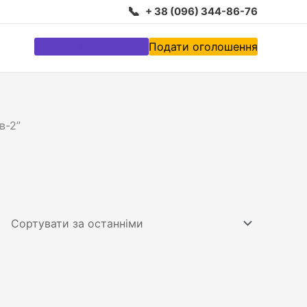
📞
+ 38 (096) 344-86-76
Каталог нерухомості
Подати оголошення
в-2”
1
2
3
4
12
5
8
9