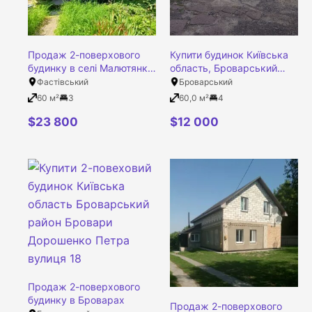
Продаж 2-поверхового
Купити будинок Київська
будинку в селі Малютянка
область, Броварський
Фастівський район
район, селище Калита,
Фастівський
Броварський
Київська область
Набережна вулиця, 5
60 м²
3
60,0 м²
4
$
23 800
$
12 000
Продаж 2-поверхового
будинку в Броварах
Продаж 2-поверхового