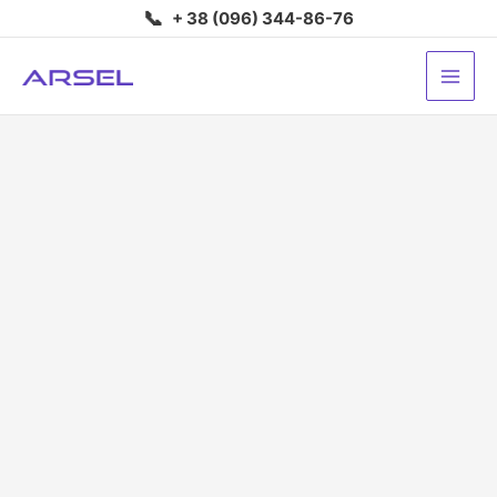
Перейти
📞
+ 38 (096) 344-86-76
до
вмісту