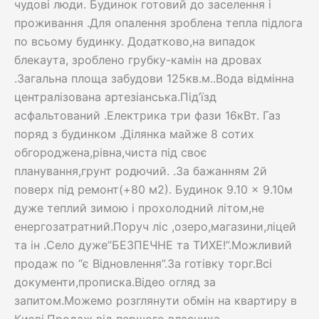
чудові люди. Будинок готовий до заселення і
проживання .Для опалення зроблена тепла підлога
по всьому будинку. Додатково,на випадок
блекаута, зроблено грубку-камін на дровах
.Загальна площа забудови 125кв.м..Вода відмінна
централізована артезіанська.Під’їзд
асфальтований .Електрика три фази 16кВт. Газ
поряд з будинком .Ділянка майже 8 сотих
обгороджена,рівна,чиста під своє
планування,грунт родючий. .За бажанням 2й
поверх під ремонт(+80 м2). Будинок 9.10 × 9.10м
дуже теплий зимою і прохолодний літом,не
енергозатратний.Поруч ліс ,озеро,магазини,ліцей
та ін .Село дуже”БЕЗПЕЧНЕ та ТИХЕ!”.Можливий
продаж по “є Відновлення”.За готівку торг.Всі
документи,прописка.Відео огляд за
запитом.Можемо розглянути обмін на квартиру в