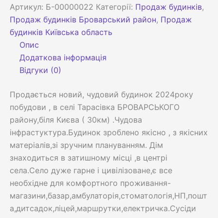
Артикул:
Б-00000022
Категорії:
Продаж будинків
,
Продаж будинків Броварський район
,
Продаж
будинків Київська область
Опис
Додаткова інформація
Відгуки (0)
Продається новий, чудовий будинок 2024року
побудови , в селі Тарасівка БРОВАРСЬКОГО
району,біля Києва ( 30км) .Чудова
інфрастуктура.Будинок зроблено якісно , з якісних
матеріалів,зі зручним плануванням. Дім
знаходиться в затишному місці ,в центрі
села.Село дуже гарне і цивілізоване,є все
необхідне для комфортного проживання-
магазини,базар,амбулаторія,стоматологія,НП,пошт
а,дитсадок,ліцей,маршрутки,електричка.Сусіди