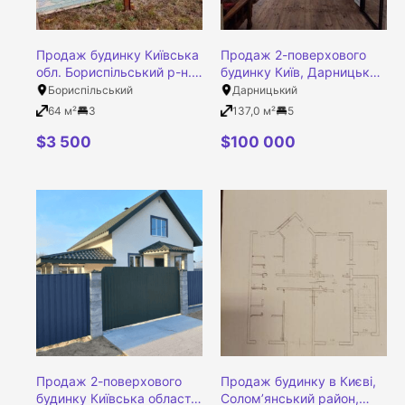
Продаж будинку Київська
Продаж 2-поверхового
обл. Бориспільський р-н.
будинку Київ, Дарницький
с. Новоігорівка
район, 139 Садова вулиця
Бориспільський
Дарницький
64 м²
3
137,0 м²
5
$
3 500
$
100 000
Продаж 2-поверхового
Продаж будинку в Києві,
будинку Київська область,
Солом’янський район,