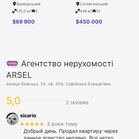
Броварський район,
Седляра Василя вулиця,
Броварський
Солом'янський
Тарасівка село,
26
125,0 м²
5
446 м²
12
Космонавтів вулиця, 13
$
69 900
$
450 000
Агентство нерухомості
ARSEL
вулиця Київська, 24, оф. 504, Софіївська Борщагівка
5,0
2 reviews
sicario
★★★★★
3 роки тому
Добрый день. Продал квартиру через
данное агенство недавно. Все четко,