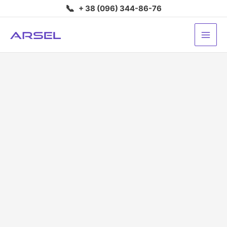
Перейти
📞
+ 38 (096) 344-86-76
до
вмісту