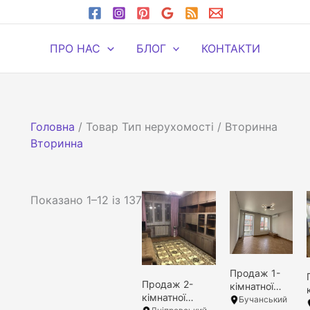
ПРО НАС
БЛОГ
КОНТАКТИ
Головна
/ Товар Тип нерухомості / Вторинна
Вторинна
Сортовано
Показано 1–12 із 137
за
останнім
Продаж 1-
Продаж 2-
1
2
3
4
12
кімнатної
кімнатної
квартири
Бучанський
Filter