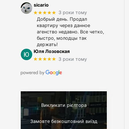
sicario
★★★★★
3 роки тому
Добрый день. Продал
квартиру через данное
агенство недавно. Все четко,
быстро, молодцы так
держать!
Юля Лозовская
★★★★★
3 роки тому
Викликати рієлтора
Замовте безкоштовний виїзд