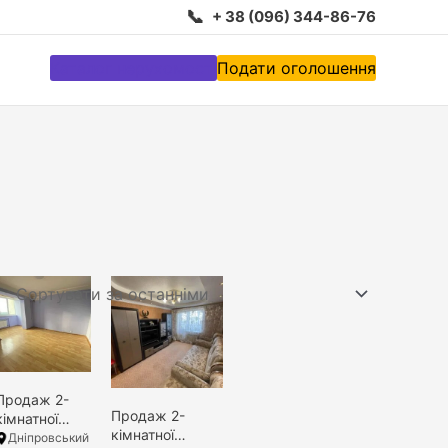
📞
+ 38 (096) 344-86-76
Каталог нерухомості
Подати оголошення
Продаж 2-
Продаж 2-
кімнатної
кімнатної
квартири,
Дніпровський