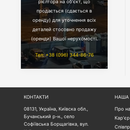
рієлтора на об'єкт, що
продається (сдається в
оренду) для уточнення всіх
деталей стосовно продажу
(оренди) Вашої нерухомості.
Тел: +38 (096) 344-86-76
КОНТАКТИ
НАША 
08131, Україна, Київска обл.,
Про н
Бучанський р-н., село
Кар'єр
Софіївська Борщагівка, вул.
Співп