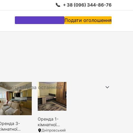
📞
+ 38 (096) 344-86-76
Каталог нерухомості
Подати оголошення
Оренда 1-
Оренда 3-
кімнатної
кімнатної
квартири
Дніпровський