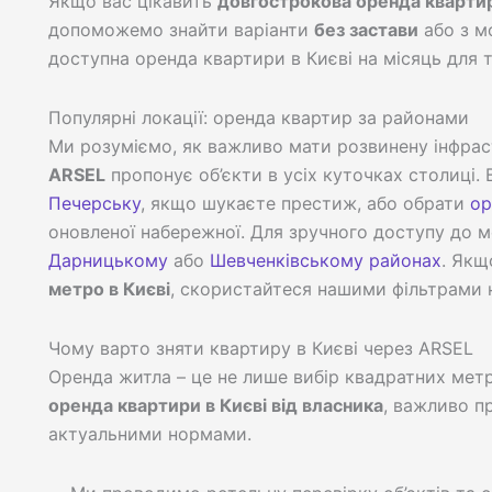
Якщо вас цікавить
довгострокова оренда квартир
допоможемо знайти варіанти
без застави
або з м
доступна оренда квартири в Києві на місяць для 
Популярні локації: оренда квартир за районами
Ми розуміємо, як важливо мати розвинену інфрас
ARSEL
пропонує об’єкти в усіх куточках столиці
Печерську
, якщо шукаєте престиж, або обрати
ор
оновленої набережної. Для зручного доступу до 
Дарницькому
або
Шевченківському районах
. Якщ
метро в Києві
, скористайтеся нашими фільтрами н
Чому варто зняти квартиру в Києві через ARSEL
Оренда житла – це не лише вибір квадратних метр
оренда квартири в Києві від власника
, важливо п
актуальними нормами.