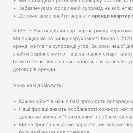
Ми проводимо ретельну перевірку об’єктів та 
Забезпечуємо юридичний супровід на всіх етап
Допомагаємо знайти варіанти
оренди квартир 
ARSEL – Ваш надійний партнер на ринку нерухомо
Ми працюємо на ринку нерухомості Києва з 2020 
оренді житла та супроводі угод. За роки нашої д
знайти омріяне житло – від затишних смарт-кварт
базується не лише на часі роботи, а й на безлічі 
договорів оренди.
Чому нам довіряють:
Кожен об’єкт в нашій базі проходить попередню
Наші фахівці знають особливості кожного житл
дозволяє уникати “прихованих” проблем під час
Ми не просто шукаємо варіанти, ми ведемо пе
були вигідними для орендаря.