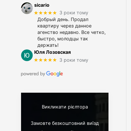
sicario
★★★★★
3 роки тому
Добрый день. Продал
квартиру через данное
агенство недавно. Все четко,
быстро, молодцы так
держать!
Юля Лозовская
★★★★★
3 роки тому
Викликати рієлтора
Замовте безкоштовний виїзд