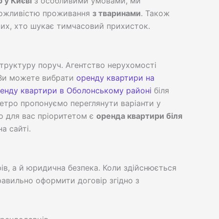
 у Києві
з особливими умовами, ми
ожливістю проживання
з тваринами
. Також
тих, хто шукає тимчасовий прихисток.
труктуру поруч. Агентство нерухомості
. Ви можете вибрати
оренду квартири на
енду квартири в Оболонському районі
біля
метро пропонуємо переглянути варіанти у
о для вас пріоритетом є
оренда квартири біля
а сайті.
ів, а й юридична безпека. Коли здійснюється
равильно оформити договір згідно з