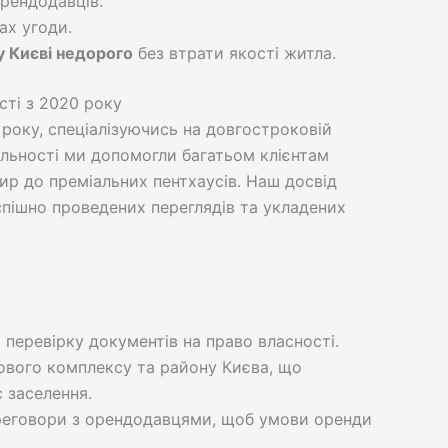
орендодавців.
ах угоди.
у Києві недорого
без втрати якості житла.
сті з 2020 року
року, спеціалізуючись на довгостроковій
іяльності ми допомогли багатьом клієнтам
ир до преміальних пентхаусів. Наш досвід
успішно проведених переглядів та укладених
 перевірку документів на право власності.
ового комплексу та району Києва, що
 заселення.
реговори з орендодавцями, щоб умови оренди