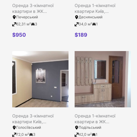
Оренда 3-кімнатної
Оренда 1-кімнатної
квартири в ЖК
квартири Київ,
Печерський квартал, Київ,
Деснянський район,
Печерський
Деснянський
Печерський район, тупік
Левицького вулиця, 18
62,31 м²
3
34,0 м²
1
Фортечний (Тверський), 7-
Б
$
950
$
189
Оренда 3-кімнатної
Оренда 1-кімнатної
квартири Київ,
квартири в ЖК
Голосіївський район,
Варшавський, Київ,
Голосіївський
Подільський
Велика Васильківська
Подільський район,
72,0 м²
3
42,0 м²
1