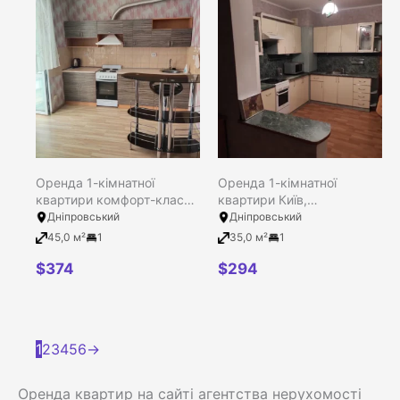
Оренда 1-кімнатної
Оренда 1-кімнатної
квартири комфорт-класу
квартири Київ,
в ЖК Садовий, Київ,
Дніпровський район,
Дніпровський
Дніпровський
Дніпровський район,
Сосницька вулиця, 19
45,0 м²
1
35,0 м²
1
Рачінського Дениса
вулиця, 25
$
374
$
294
1
2
3
4
5
6
→
Оренда квартир на сайті агентства нерухомості