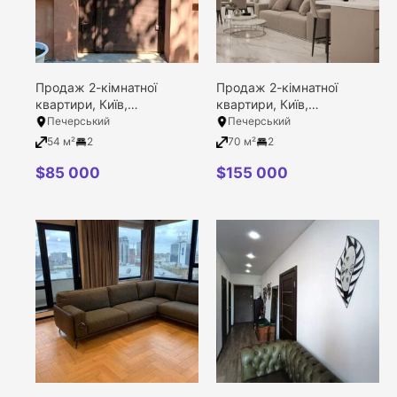
Продаж 2-кімнатної
Продаж 2-кімнатної
квартири, Київ,
квартири, Київ,
Печерський район,
Печерський район,
Печерський
Печерський
Василя Тютюнника
Коновальця вулиця, 44а
54 м²
2
70 м²
2
вулиця, 4/5
$
85 000
$
155 000