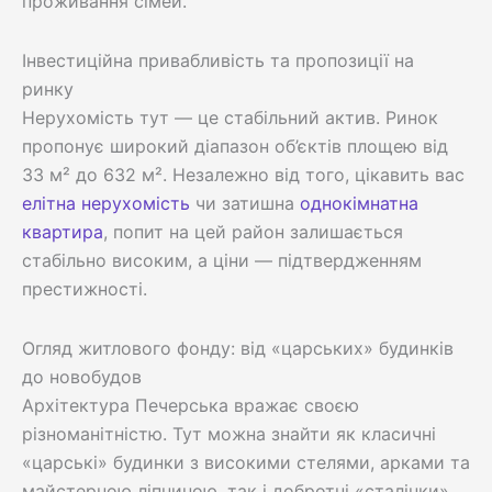
проживання сімей.
Інвестиційна привабливість та пропозиції на
ринку
Нерухомість тут — це стабільний актив. Ринок
пропонує широкий діапазон об’єктів площею від
33 м² до 632 м². Незалежно від того, цікавить вас
елітна нерухомість
чи затишна
однокімнатна
квартира
, попит на цей район залишається
стабільно високим, а ціни — підтвердженням
престижності.
Огляд житлового фонду: від «царських» будинків
до новобудов
Архітектура Печерська вражає своєю
різноманітністю. Тут можна знайти як класичні
«царські» будинки з високими стелями, арками та
майстерною ліпниною, так і добротні «сталінки».