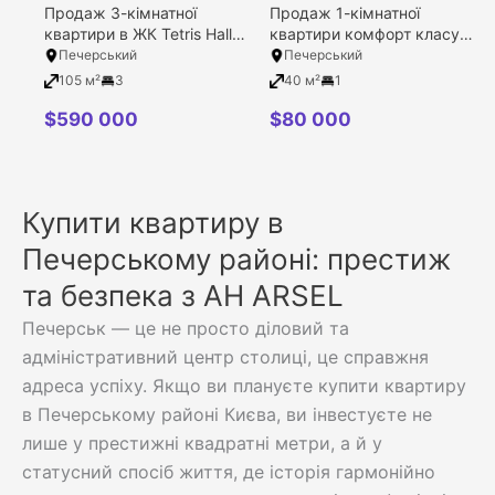
Продаж 3-кімнатної
Продаж 1-кімнатної
квартири в ЖК Tetris Hall,
квартири комфорт класу в
Київ, Печерський район,
ЖК Sky Hill, Київ,
Печерський
Печерський
Ділова вулиця, 1/2
Печерський район,
105 м²
3
40 м²
1
Соловцова Миколи
вулиця, 2
$
590 000
$
80 000
Купити квартиру в
Печерському районі: престиж
та безпека з АН ARSEL
Печерськ — це не просто діловий та
адміністративний центр столиці, це справжня
адреса успіху. Якщо ви плануєте купити квартиру
в Печерському районі Києва, ви інвестуєте не
лише у престижні квадратні метри, а й у
статусний спосіб життя, де історія гармонійно