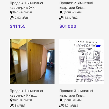
Продаж 1-кімнатної
Продаж 2-кімнатної
квартири в ЖК
квартири Київ,
Деснянський, Київ,
Деснянський район,
Деснянський
Деснянський
Деснянський район,
Мілютенка вулиця, 42
42,93 м²
1
45,6 м²
2
Електротехнічна вулиця,
43
$
41 155
$
61 000
Продаж 1-кімнатної
Продаж 3-кімнатної
квартири Київ,
квартири Київ,
Деснянський район,
Деснянський район,
Деснянський
Деснянський
Кубанської України
Сержа Лифаря вулиця, 5
38 м²
1
64,3 м²
3