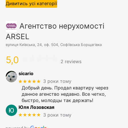
Дивитись усі категорії
Агентство нерухомості
ARSEL
вулиця Київська, 24, оф. 504, Софіївська Борщагівка
5,0
2 reviews
sicario
★★★★★
3 роки тому
Добрый день. Продал квартиру через
данное агенство недавно. Все четко,
быстро, молодцы так держать!
Юля Лозовская
★★★★★
3 роки тому