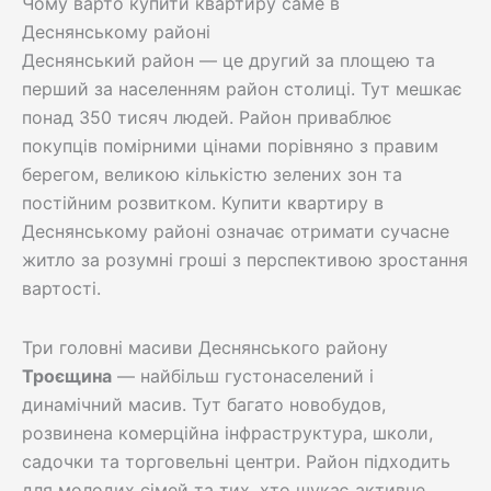
Чому варто купити квартиру саме в
Деснянському районі
Деснянський район — це другий за площею та
перший за населенням район столиці. Тут мешкає
понад 350 тисяч людей. Район приваблює
покупців помірними цінами порівняно з правим
берегом, великою кількістю зелених зон та
постійним розвитком. Купити квартиру в
Деснянському районі означає отримати сучасне
житло за розумні гроші з перспективою зростання
вартості.
Три головні масиви Деснянського району
Троєщина
— найбільш густонаселений і
динамічний масив. Тут багато новобудов,
розвинена комерційна інфраструктура, школи,
садочки та торговельні центри. Район підходить
для молодих сімей та тих, хто шукає активне