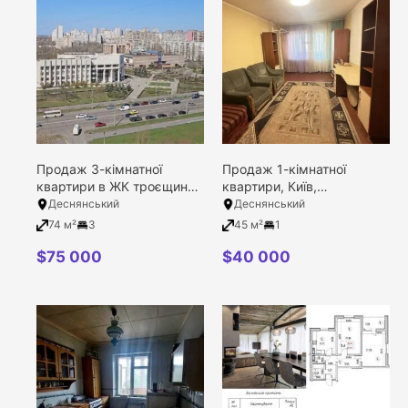
Продаж 3-кімнатної
Продаж 1-кімнатної
1
2
3
4
12
5
8
9
квартири в ЖК троєщина,
квартири, Київ,
Київ, Деснянський район,
Деснянський район,
Деснянський
Деснянський
Червоної калини вулиця,
Оноре де Бальзака
74 м²
3
45 м²
1
Filter
13/16
вулиця, 15/16
$
75 000
$
40 000