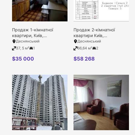
Продаж 1-кімнатної
Продаж 2-кімнатної
квартири, Київ,
квартири Київ,
Деснянський район,
Деснянський район,
Деснянський
Деснянський
Космонавта Поповича
Електротехнічна вулиця,
37, 5 м²
1
66,64 м²
2
вулиця, 5/9
43
$
35 000
$
58 268