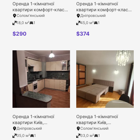
Оренда 1-кімнатної
Оренда 1-кімнатної
квартири комфорт-класу
квартири комфорт-класу
в ЖК Смарт Хаус, Київ,
в ЖК Садовий, Київ,
Солом'янський
Дніпровський
Солом’янський район,
Дніпровський район,
18,0 м²
1
45,0 м²
1
Машинобудівна вулиця, 41
Рачінського Дениса
вулиця, 25
$
290
$
374
Оренда 1-кімнатної
Оренда 1-кімнатної
квартири Київ,
квартири Київ,
Дніпровський район,
Солом’янський район,
Дніпровський
Солом'янський
Сосницька вулиця, 19
Донця Михайла вулиця,
35,0 м²
1
33,0 м²
1