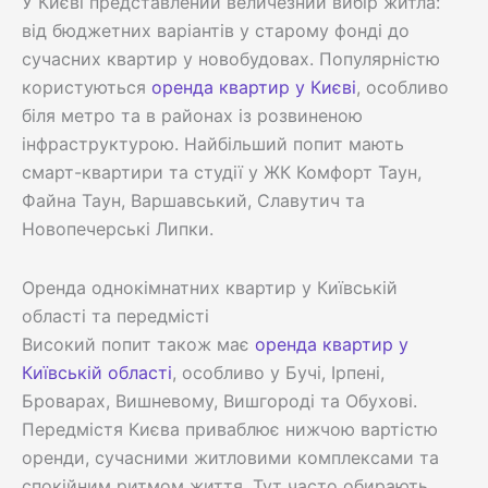
У Києві представлений величезний вибір житла:
від бюджетних варіантів у старому фонді до
сучасних квартир у новобудовах. Популярністю
користуються
оренда квартир у Києві
, особливо
біля метро та в районах із розвиненою
інфраструктурою. Найбільший попит мають
смарт-квартири та студії у ЖК Комфорт Таун,
Файна Таун, Варшавський, Славутич та
Новопечерські Липки.
Оренда однокімнатних квартир у Київській
області та передмісті
Високий попит також має
оренда квартир у
Київській області
, особливо у Бучі, Ірпені,
Броварах, Вишневому, Вишгороді та Обухові.
Передмістя Києва приваблює нижчою вартістю
оренди, сучасними житловими комплексами та
спокійним ритмом життя. Тут часто обирають