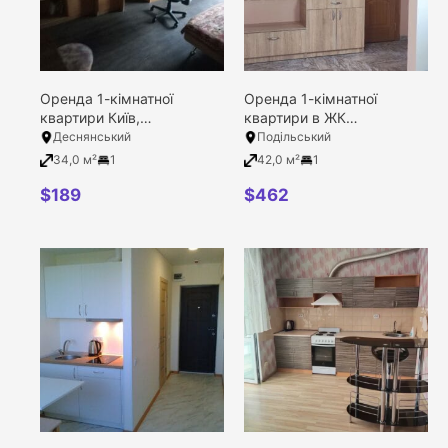
Оренда 1-кімнатної
Оренда 1-кімнатної
квартири Київ,
квартири в ЖК
Деснянський район,
Варшавський, Київ,
Деснянський
Подільський
Левицького вулиця, 18
Подільський район,
34,0 м²
1
42,0 м²
1
Виговського Івана вулиця,
40/12
$
189
$
462