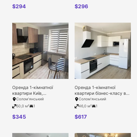
25
$
294
$
296
Оренда 1-кімнатної
Оренда 1-кімнатної
квартири Київ,
квартири бізнес-класу в
Солом’янський район,
ЖК Солом’янська 20А,
Солом'янський
Солом'янський
Радченка Петра вулиця,
Київ, Солом’янський
50,0 м²
1
46,0 м²
1
12
район, Солом’янська
вулиця, 20в
$
345
$
617