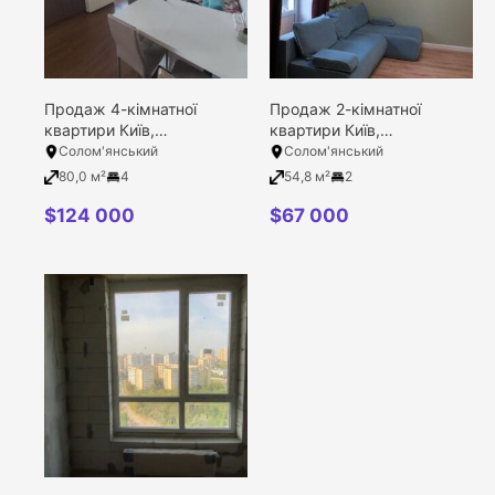
Продаж 4-кімнатної
Продаж 2-кімнатної
квартири Київ,
квартири Київ,
Солом’янський район,
Солом’янський район,
Солом'янський
Солом'янський
Тихого Олекси вулиця,
Відрадний проспект, 69/1
80,0 м²
4
54,8 м²
2
49а
$
124 000
$
67 000