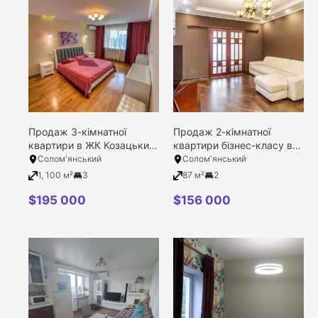
Продаж 3-кімнатної
Продаж 2-кімнатної
1
2
3
4
12
5
8
9
квартири в ЖК Козацький,
квартири бізнес-класу в
Київ, Солом’янський
ЖК Олександрівський,
Солом'янський
Солом'янський
район, Гарматна вулиця,
Київ, Солом’янський
1, 100 м²
3
87 м²
2
Filter
10/19
район, Лобановського
проспект, 21/25
$
195 000
$
156 000