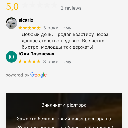
5,0
2 reviews
sicario
★★★★★
3 роки тому
Добрый день. Продал квартиру через
данное агенство недавно. Все четко,
быстро, молодцы так держать!
Юля Лозовская
★★★★★
3 роки тому
Викликати рієлтора
Замовте безкоштовний виїзд рієлтора на
об'єкт, що продається (сдається в оренду)