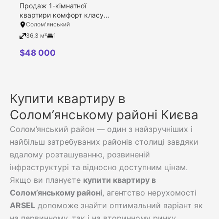
Продаж 1-кімнатної
квартири комфорт класу в
ЖК Медовий, Київ,
Солом'янський
Солом’янський район,
36,3 м²
1
Радченка Петра вулиця,
27-29 (1 будинок)
$
48 000
Купити квартиру в
Солом’янському районі Києва
Солом’янський район — один з найзручніших і
найбільш затребуваних районів столиці завдяки
вдалому розташуванню, розвиненій
інфраструктурі та відносно доступним цінам.
Якщо ви плануєте
купити квартиру в
Солом’янському районі
, агентство нерухомості
ARSEL
допоможе знайти оптимальний варіант як
на первинному, так і на вторинному ринку