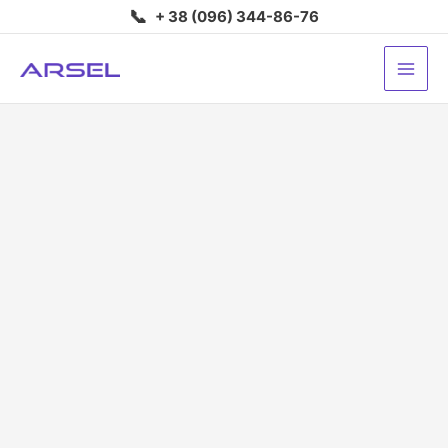
Перейти
📞
+ 38 (096) 344-86-76
до
вмісту