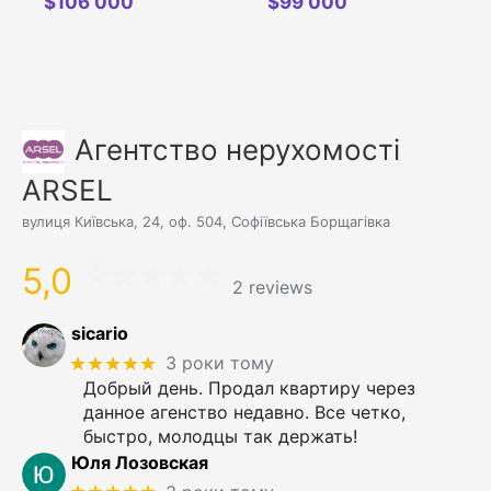
вулиця, 103
$
106 000
$
99 000
Агентство нерухомості
ARSEL
вулиця Київська, 24, оф. 504, Софіївська Борщагівка
5,0
2 reviews
sicario
★★★★★
3 роки тому
Добрый день. Продал квартиру через
данное агенство недавно. Все четко,
быстро, молодцы так держать!
Юля Лозовская