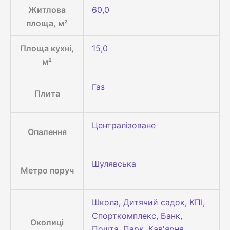
Житлова
60,0
площа, м²
Площа кухні,
15,0
м²
Газ
Плита
Централізоване
Опалення
Шулявська
Метро поруч
Школа, Дитячий садок, КПІ,
Спорткомплекс, Банк,
Околиці
Пошта, Парк, Кав'ярня,