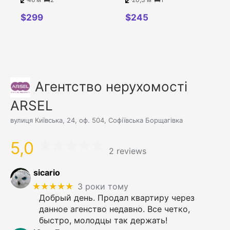
18Б
19а
$
299
$
245
Агентство нерухомості
ARSEL
вулиця Київська, 24, оф. 504, Софіївська Борщагівка
5,0
2 reviews
sicario
★★★★★
3 роки тому
Добрый день. Продал квартиру через
данное агенство недавно. Все четко,
быстро, молодцы так держать!