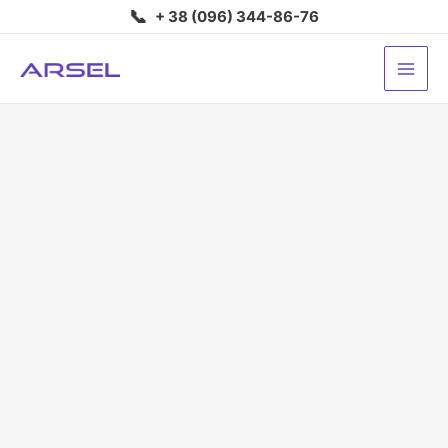
Перейти
📞
+ 38 (096) 344-86-76
до
вмісту