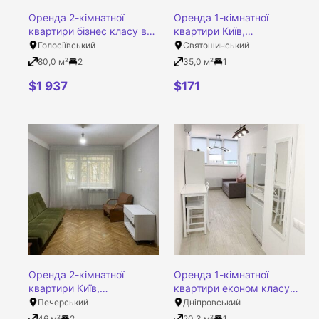
Оренда 2-кімнатної
Оренда 1-кімнатної
квартири бізнес класу в
квартири Київ,
ЖК Володимирський, Київ,
Святошинський район,
Голосіївський
Святошинський
Голосіївський район,
Академіка Туполєва
80,0 м²
2
35,0 м²
1
Антоновича вулиця, 109
вулиця, 17/19
$
1 937
$
171
Оренда 2-кімнатної
Оренда 1-кімнатної
квартири Київ,
квартири економ класу
Печерський район,
Київ, Дніпровський район,
Печерський
Дніпровський
Бойчука Михайла вулиця,
Харківське шосе вулиця,
46 м²
2
20,3 м²
1