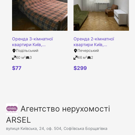
Оренда 3-кімнатної
Оренда 2-кімнатної
квартири Київ,
квартири Київ,
Подільський район,
Печерський район,
Подільський
Печерський
Гонгадзе Георгія
Бойчука Михайла вулиця,
60 м²
3
46 м²
2
проспект, 32
18Б
$
77
$
299
Агентство нерухомості
ARSEL
вулиця Київська, 24, оф. 504, Софіївська Борщагівка