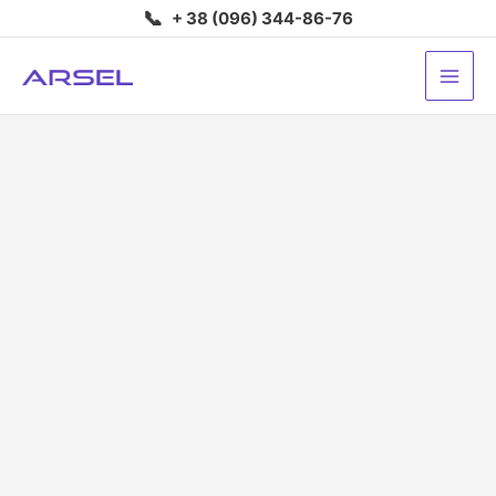
Перейти
📞
+ 38 (096) 344-86-76
до
вмісту