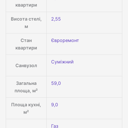
квартири
Висота стелі,
2,55
м
Стан
Євроремонт
квартири
Суміжний
Санвузол
Загальна
59,0
площа, м²
Площа кухні,
9,0
м²
Газ