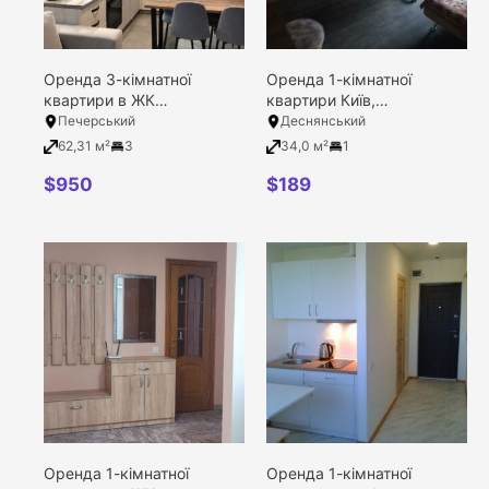
Оренда 3-кімнатної
Оренда 1-кімнатної
квартири в ЖК
квартири Київ,
Печерський квартал, Київ,
Деснянський район,
Печерський
Деснянський
Печерський район, тупік
Левицького вулиця, 18
62,31 м²
3
34,0 м²
1
Фортечний (Тверський), 7-
Б
$
950
$
189
Оренда 1-кімнатної
Оренда 1-кімнатної