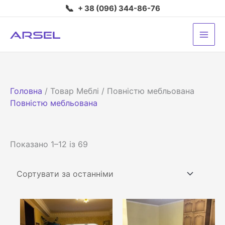
Перейти
📞
+ 38 (096) 344-86-76
до
вмісту
Головна
/ Товар Меблі / Повністю мебльована
Повністю мебльована
Сортовано
Показано 1–12 із 69
за
останнім