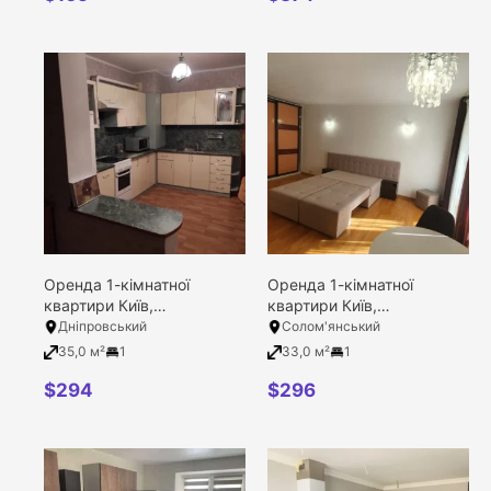
Оренда 1-кімнатної
Оренда 1-кімнатної
квартири Київ,
квартири Київ,
Дніпровський район,
Солом’янський район,
Дніпровський
Солом'янський
Сосницька вулиця, 19
Донця Михайла вулиця,
35,0 м²
1
33,0 м²
1
25
$
294
$
296