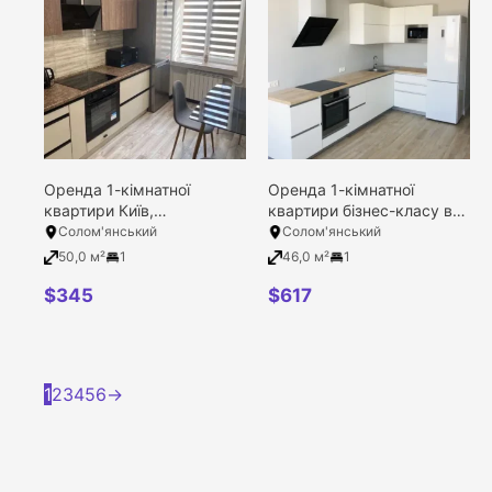
Оренда 1-кімнатної
Оренда 1-кімнатної
квартири Київ,
квартири бізнес-класу в
Солом’янський район,
ЖК Солом’янська 20А,
Солом'янський
Солом'янський
Радченка Петра вулиця,
Київ, Солом’янський
50,0 м²
1
46,0 м²
1
12
район, Солом’янська
вулиця, 20в
$
345
$
617
1
2
3
4
5
6
→