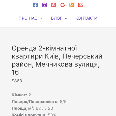
ПРО НАС
БЛОГ
КОНТАКТИ
Оренда 2-кімнатної
квартири Київ, Печерський
район, Мечникова вулиця,
16
$
863
Кімнат:
2
Поверх/Поверховість:
5/5
Площа, м²:
62 / / 20
Комісія покупця:
50%