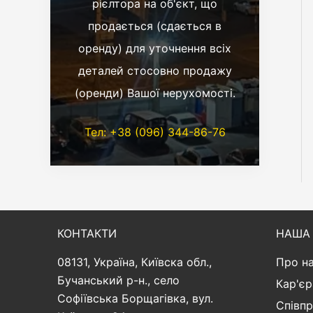
рієлтора на об'єкт, що
продається (сдається в
оренду) для уточнення всіх
деталей стосовно продажу
(оренди) Вашої нерухомості.
Тел: +38 (096) 344-86-76
КОНТАКТИ
НАША 
08131, Україна, Київска обл.,
Про н
Бучанський р-н., село
Кар'єр
Софіївська Борщагівка, вул.
Співп