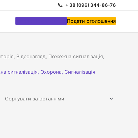
📞
+ 38 (096) 344-86-76
Каталог нерухомості
Подати оголошення
торія, Відеонагляд, Пожежна сигналізація,
а сигналізація, Охорона, Сигналізація
1
2
3
4
12
5
8
9