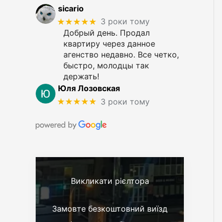
sicario
★★★★★
3 роки тому
Добрый день. Продал
квартиру через данное
агенство недавно. Все четко,
быстро, молодцы так
держать!
Юля Лозовская
★★★★★
3 роки тому
Викликати рієлтора
Замовте безкоштовний виїзд