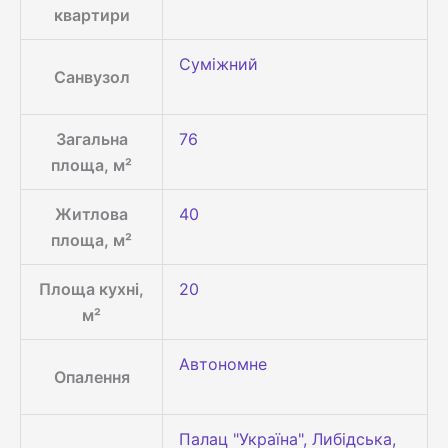
квартири
Суміжний
Санвузол
Загальна
76
площа, м²
Житлова
40
площа, м²
Площа кухні,
20
м²
Автономне
Опалення
Палац "Україна", Либідська,