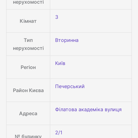
нерухомості
3
Кімнат
Тип
Вторинна
нерухомості
Київ
Регіон
Печерський
Район Києва
Філатова академіка вулиця
Адреса
2/1
№ будинку