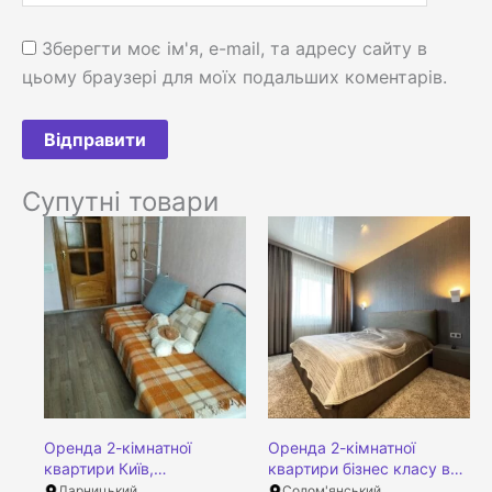
Зберегти моє ім'я, e-mail, та адресу сайту в
цьому браузері для моїх подальших коментарів.
Супутні товари
Оренда 2-кімнатної
Оренда 2-кімнатної
квартири Київ,
квартири бізнес класу в
Дарницький район, Петра
ЖК Островського, 40,
Дарницький
Солом'янський