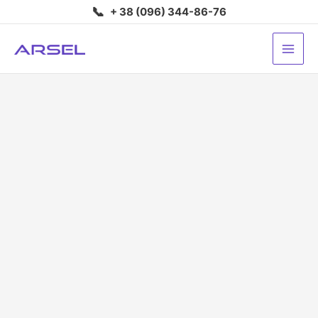
Перейти
📞
+ 38 (096) 344-86-76
до
вмісту