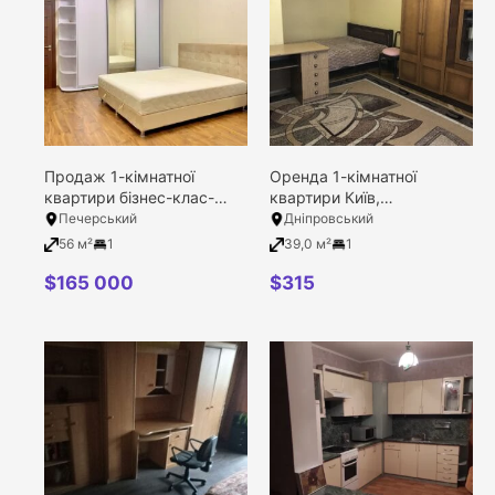
Продаж 1-кімнатної
Оренда 1-кімнатної
1
2
3
4
12
5
8
9
квартири бізнес-клас-
квартири Київ,
класу в ЖК Палац
Дніпровський район,
Печерський
Дніпровський
Україна, Київ, Печерський
Малишка Андрія вулиця,
56 м²
1
39,0 м²
1
Filter
район, Іоанна Павла II
21А
вулиця, 6/25
$
165 000
$
315