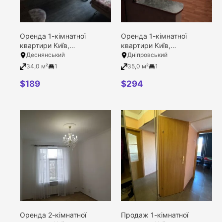
Оренда 1-кімнатної
Оренда 1-кімнатної
квартири Київ,
квартири Київ,
Деснянський район,
Дніпровський район,
Деснянський
Дніпровський
Левицького вулиця, 18
Сосницька вулиця, 19
34,0 м²
1
35,0 м²
1
$
189
$
294
Оренда 2-кімнатної
Продаж 1-кімнатної