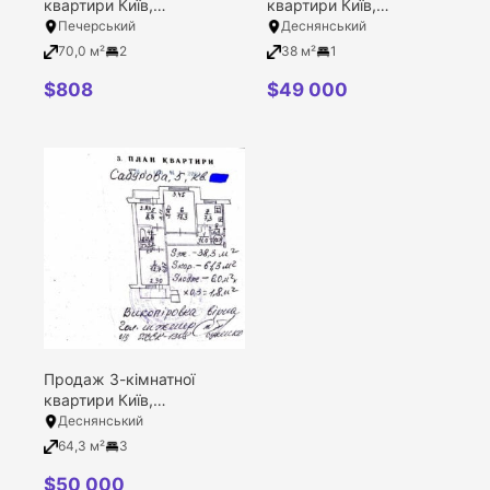
квартири Київ,
квартири Київ,
Печерський район,
Деснянський район,
Печерський
Деснянський
Банкова вулиця, 3
Кубанської України
70,0 м²
2
38 м²
1
вулиця, 41/28
$
808
$
49 000
Продаж 3-кімнатної
квартири Київ,
Деснянський район,
Деснянський
Сержа Лифаря вулиця, 5
64,3 м²
3
$
50 000