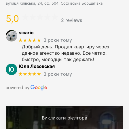
вулиця Київська, 24, оф. 504, Софіївська Борщагівка
5,0
2 reviews
sicario
★★★★★
3 роки тому
Добрый день. Продал квартиру через
данное агенство недавно. Все четко,
быстро, молодцы так держать!
Юля Лозовская
★★★★★
3 роки тому
Викликати рієлтора