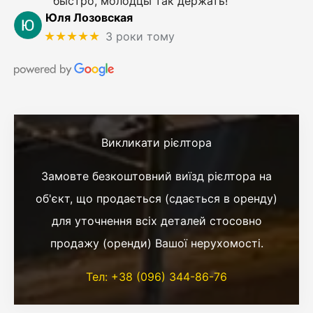
быстро, молодцы так держать!
Юля Лозовская
★★★★★
3 роки тому
Викликати рієлтора
Замовте безкоштовний виїзд рієлтора на
об'єкт, що продається (сдається в оренду)
для уточнення всіх деталей стосовно
продажу (оренди) Вашої нерухомості.
Тел: +38 (096) 344-86-76