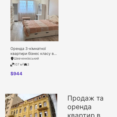
1
2
3
4
12
5
8
9
Оренда 3-кімнатної
квартири бізнес класу в
Filter
ЖК Златоустівська 14-18,
Шевченківський
Київ, Шевченківський
107 м²
3
район, Золотоустівська
вулиця, 16
$
944
Продаж та
оренда
квартир в